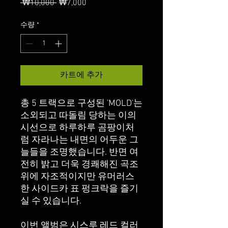
 ₩10,000 
일
₩7,000
할
반
인
가
가
수량
*
카트에 추가
총 5 트랙으로 구성된 'MOLD'는
소외되고 따돌림 당하는 이의
시선으로 하루하루 곰팡이처
럼 자라나는 내면의 어두운 그
늘들을 조명했습니다. 반면 여
전히 밝고 더욱 경쾌해진 곡조
위에 자조적이지만 유머러스
한 사이드카 표 펑크락을 즐기
실 수 있습니다.
이번 앨범은 시스루 레드 컬러