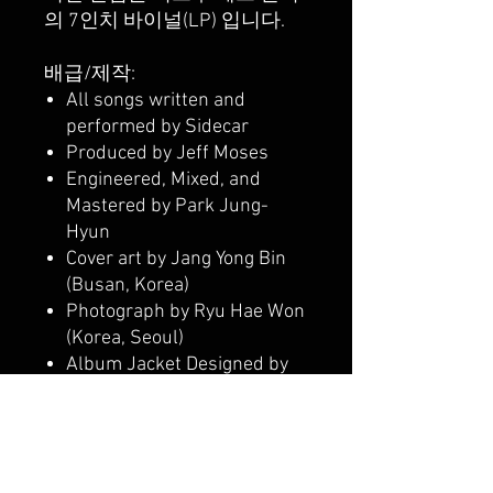
의 7인치 바이널(LP) 입니다.
배급/제작:
All songs written and
performed by Sidecar
Produced by Jeff Moses
Engineered, Mixed, and
Mastered by Park Jung-
Hyun
Cover art by Jang Yong Bin
(Busan, Korea)
Photograph by Ryu Hae Won
(Korea, Seoul)
Album Jacket Designed by
Kim Young Eun (Busan,
Korea)
Domestic Vinyl Distribution:
World Domination, Inc.