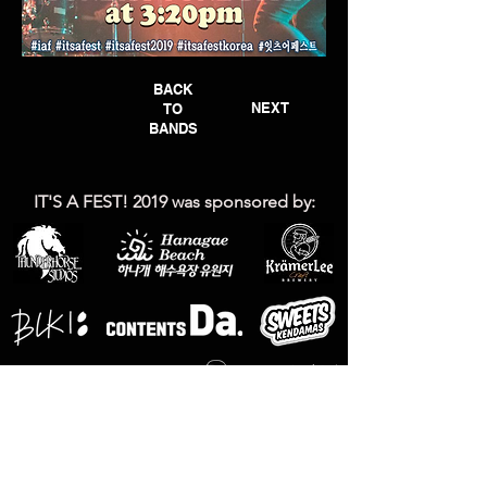
BACK
NEXT
TO
BANDS
IT'S A FEST! 2019 was
sponsored by: