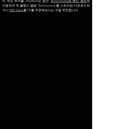
이 멋진 투어를 기다리시는 동안,
WinningShot의 밴드 캠프
로
이동하여 첫 풀렝스 앨범 "Remincence"를 스트리밍/다운로드하
거나
WDI Store
를 CD를 주문해보시는 것을 추천합니다.