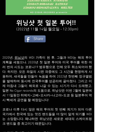
위닝샷 첫
일본 투어!!
(
2022년 11월 14일 월요일
- 12:30pm
)
Share
2020년,
위닝샷
의 WDI 가족이 된 후, 그들과 WDI는 해외 투어
계획을 세웠으나, 2020년 첫 일본 투어와 미국 투어를 위한 여
러 번의 시도는 코로나19 범유행으로 인해 모두 취소되어야 했
다. 하지만. 모든 좌절의 시련 와중에도 그 시간을 현명하게 사
용하여, 새곡들을 만들어 녹음을 하여 2022년 첫번째 정규앨범
을 발매하며 동시에 전국투어를 성공리에 끝마쳤다. 그리고 이
제 마침내 그들이 해외로 나갈 수 있는 시기가 다시 도래했고,
일본 No Cigar records의 도움으로, 위닝샷은 이번 2월에 일본에
서 11일동안 히메지>고베>오사카>나고야>도쿄 등 일본투어 역
시 빡세게 공연을 할 예정입니다!
코로나 이후 다시 많은 해외 투어의 첫 번째 계기가 되어 다른
국가에서 한국에 있는 멋진 밴드들을 더 많이 알게 되기를 WDI
는 소망합니다. 왜냐하면 위닝샷은 새로운 세대의 스케이트펑
크 밴드들 중 최고이기 때문입니다.